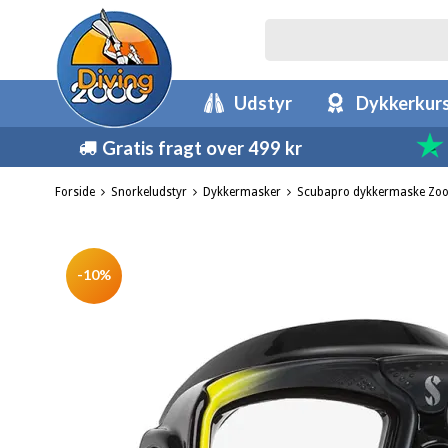
Udstyr
Dykkerkur
Gratis fragt over 499 kr
Forside
Snorkeludstyr
Dykkermasker
Scubapro dykkermaske Zoo
-10%