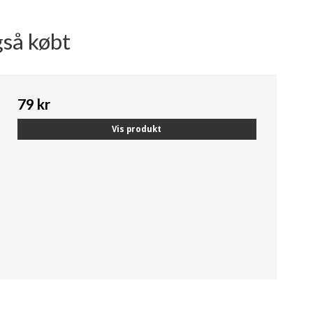
gså købt
79 kr
Vis produkt