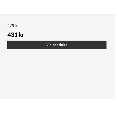
479 kr
431 kr
Vis produkt