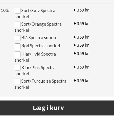
r 10%
Sort/Sølv Spectra
+
359 kr
snorkel
Sort/Orange Spectra
+
359 kr
snorkel
Blå Spectra snorkel
+
359 kr
Rød Spectra snorkel
+
359 kr
Klar/Hvid Spectra
+
359 kr
snorkel
Klar/Pink Spectra
+
359 kr
snorkel
Sort/Turquoise Spectra
+
359 kr
snorkel
Læg i kurv