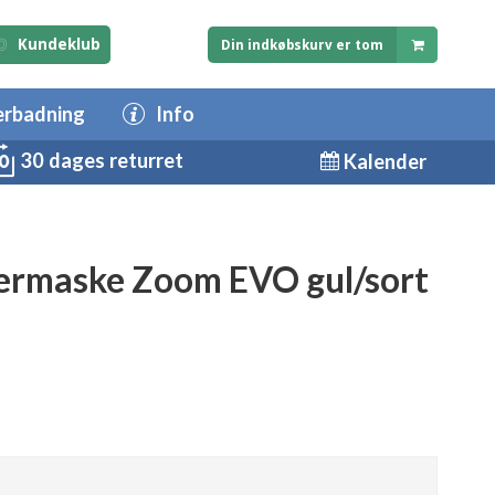
Kundeklub
Din indkøbskurv er tom
erbadning
Info
30 dages returret
Kalender
ermaske Zoom EVO gul/sort