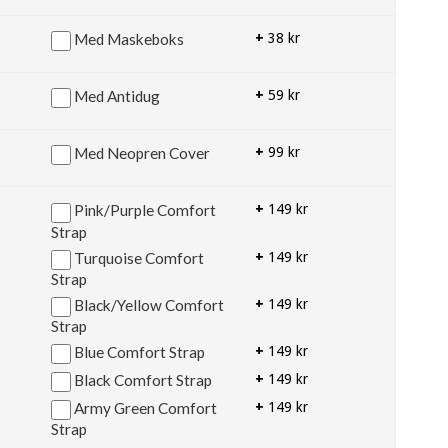
Med Maskeboks
+
38 kr
Med Antidug
+
59 kr
Med Neopren Cover
+
99 kr
Pink/Purple Comfort
+
149 kr
Strap
Turquoise Comfort
+
149 kr
Strap
Black/Yellow Comfort
+
149 kr
Strap
Blue Comfort Strap
+
149 kr
Black Comfort Strap
+
149 kr
Army Green Comfort
+
149 kr
Strap