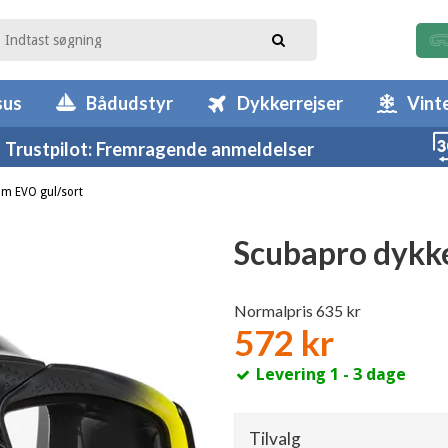
sus
Bådudstyr
Dykkerrejser
Vint
Trustpilot: Fremragende anmeldelser
m EVO gul/sort
Scubapro dykk
Normalpris 635 kr
572 kr
Levering 1 - 3 dage
Tilvalg