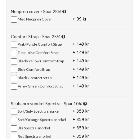
Neopren cover - Spar 28%
+
99 kr
Med Neopren Cover
Comfort Strap - Spar 25%
+
149 kr
Pink/Purple Comfort Strap
+
149 kr
Turquoise Comfort Strap
+
149 kr
Black/Yellow Comfort Strap
+
149 kr
Blue Comfort Strap
+
149 kr
Black Comfort Strap
+
149 kr
Army Green Comfort Strap
Scubapro snorkel Spectra - Spar 10%
+
359 kr
Sort/Sølv Spectra snorkel
+
359 kr
Sort/Orange Spectra snorkel
+
359 kr
Blå Spectra snorkel
+
359 kr
Rød Spectra snorkel