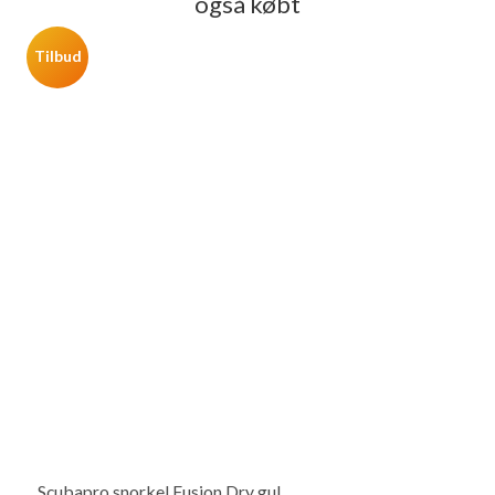
også købt
Tilbud
Scubapro snorkel Fusion Dry gul