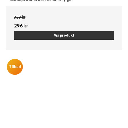
329 kr
296 kr
Vis produkt
Tilbud