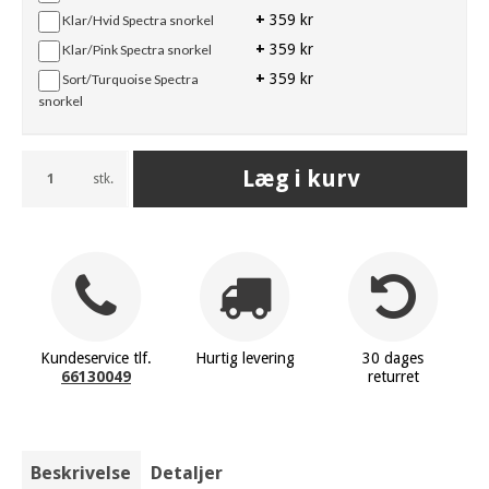
+
359 kr
Klar/Hvid Spectra snorkel
+
359 kr
Klar/Pink Spectra snorkel
+
359 kr
Sort/Turquoise Spectra
snorkel
Læg i kurv
stk.
Kundeservice tlf.
Hurtig levering
30 dages
66130049
returret
Beskrivelse
Detaljer