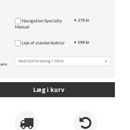
Navigation Specialty
+
279 kr
Manual
Leje af standardudstyr
+
399 kr
 være
Læg i kurv