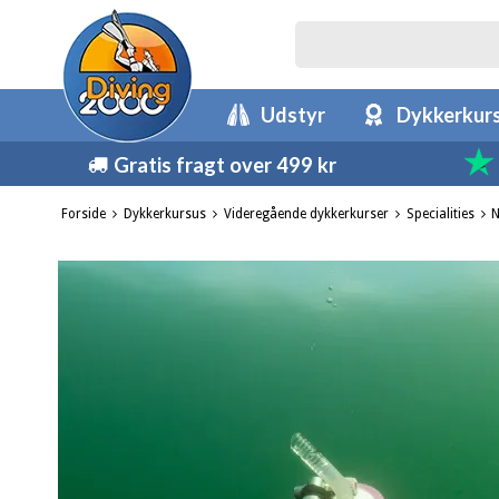
Udstyr
Dykkerkur
Gratis fragt over 499 kr
Forside
Dykkerkursus
Videregående dykkerkurser
Specialities
N