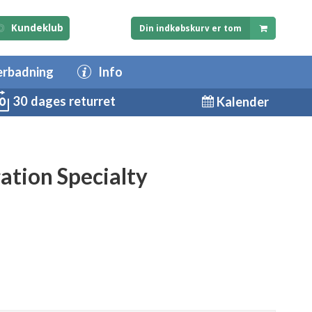
Kundeklub
Din indkøbskurv er tom
erbadning
Info
30 dages returret
Kalender
tion Specialty