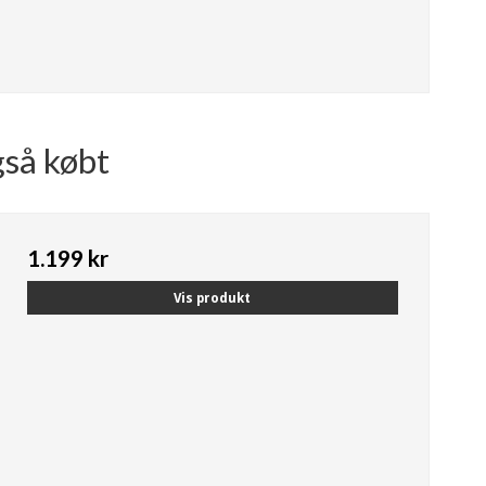
gså købt
1.199 kr
Vis produkt