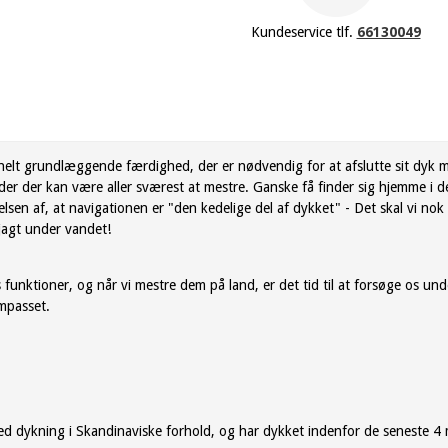
Kundeservice tlf.
66130049
helt grundlæggende færdighed, der er nødvendig for at afslutte sit dyk m
eder der kan være aller sværest at mestre. Ganske få finder sig hjemme i de
sen af, at navigationen er "den kedelige del af dykket" - Det skal vi nok
ejagt under vandet!
s funktioner, og når vi mestre dem på land, er det tid til at forsøge os un
ompasset.
ed dykning i Skandinaviske forhold, og har dykket indenfor de seneste 4 