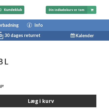
Kundeklub
Din indkøbskurv er tom
erbadning
Info
30 dages returret
Kalender
8 L
age
Læg i kurv