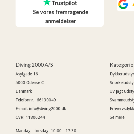
Se vores fremragende
anmeldelser
Diving 2000 A/S
Kategorie
Asylgade 16
Dykkerudsty
5000
Odense C
Snorkeludsty
Danmark
UV jagt udsty
Telefonnr.
:
66130049
Svømmeudst
E-mail
:
info@diving2000.dk
Erhvervsdykk
CVR
:
11806244
Se mere
Mandag - torsdag:
10:00 - 17:30