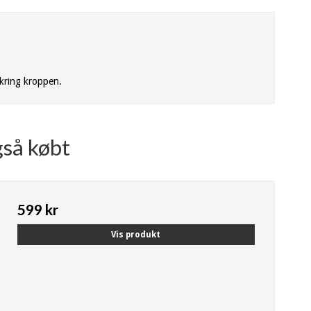
kring kroppen.
gså købt
599 kr
Vis produkt