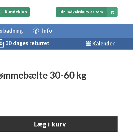
Kundeklub
Din indkøbskurv er tom
erbadning
Info
30 dages returret
Kalender
ømmebælte 30-60 kg
Læg i kurv