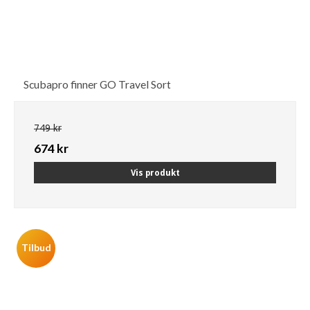
Scubapro finner GO Travel Sort
749 kr
674 kr
Vis produkt
Tilbud