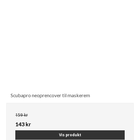
Scubapro neoprencover til maskerem
159 kr
143 kr
Vis produkt