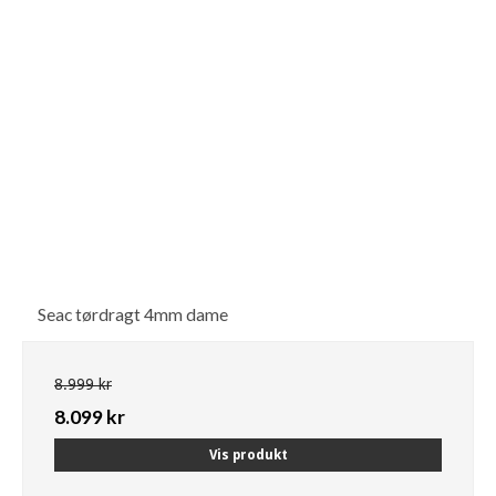
Seac tørdragt 4mm dame
8.999 kr
8.099 kr
Vis produkt