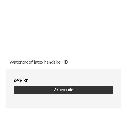
Waterproof latex handske HD
699 kr
Vis produkt