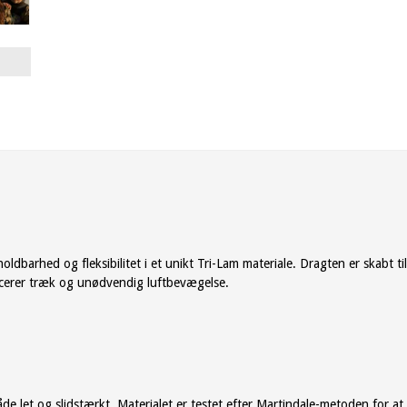
dbarhed og fleksibilitet i et unikt Tri-Lam materiale. Dragten er skabt t
ducerer træk og unødvendig luftbevægelse.
 både let og slidstærkt. Materialet er testet efter Martindale-metoden for 