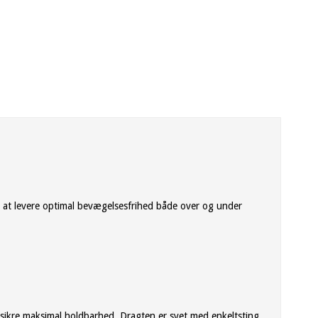
il at levere optimal bevægelsesfrihed både over og under
at sikre maksimal holdbarhed. Dragten er syet med enkeltsting