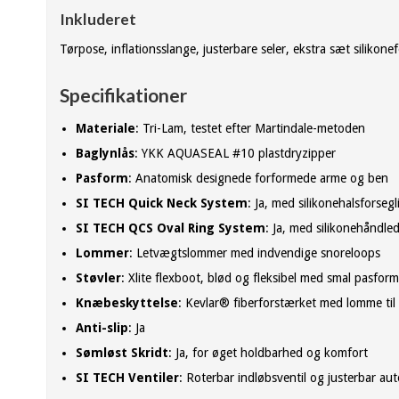
Inkluderet
Tørpose, inflationsslange, justerbare seler, ekstra sæt siliko
Specifikationer
Materiale
: Tri-Lam, testet efter Martindale-metoden
Baglynlås
: YKK AQUASEAL #10 plastdryzipper
Pasform
: Anatomisk designede forformede arme og ben
SI TECH Quick Neck System
: Ja, med silikonehalsforsegl
SI TECH QCS Oval Ring System
: Ja, med silikonehåndle
Lommer
: Letvægtslommer med indvendige snoreloops
Støvler
: Xlite flexboot, blød og fleksibel med smal pasform
Knæbeskyttelse
: Kevlar® fiberforstærket med lomme til 
Anti-slip
: Ja
Sømløst Skridt
: Ja, for øget holdbarhed og komfort
SI TECH Ventiler
: Roterbar indløbsventil og justerbar au