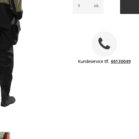
stk.
Kundeservice tlf.
66130049