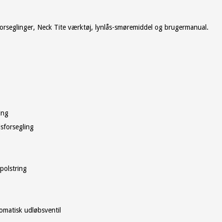
neforseglinger, Neck Tite værktøj, lynlås-smøremiddel og brugermanual.
ing
dsforsegling
polstring
tomatisk udløbsventil