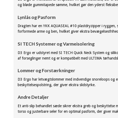
og bløde gummitapede sømme, hvilket gør den yderst fleksibe
Lynlås og Pasform
Dragten har en YKK AQUASEAL #10 plastdryzipper i ryggen, som
forformede arme og ben, hvilket giver ekstra bevægelsesfrihe
SI TECH Systemer og Varmeisolering
D3 Ergo er udstyret med SI TECH Quick Neck System og siliko
af forseglinger nemt og er kompatibelt med ULTIMA tørhands
Lommer og Forstærkninger
D3 Ergo har letvægtslommer med indvendige snoreloops og e
beskyttelsespolstring, der giver ekstra slidstyrke.
Andre Detaljer
Et anti-slip behandlet sæde sikrer ekstra greb og beskyttels
torso og justerbare seler for en optimal pasform, der giver m