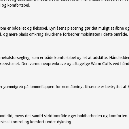
l og komfortabel.
 er både let og fleksibel. Lynlåsens placering gør det muligt at åbne 
d, og mere plads omkring skuldrene forbedrer mobiliteten i dette område.
nehalsforsegling, som er både komfortabel og let at udskifte. Håndledd
kesystemet. Den varme neoprenkrave og aftagelige Warm Cuffs ved håndl
n gummigreb på lommeflappen for nem åbning. Knæene er beskyttet af 
e mod slid, mens det sømfri skridtområde øger holdbarheden og komforten.
aksimal kontrol og komfort under dykning.