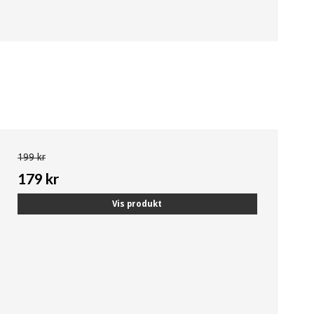
199 kr
179 kr
Vis produkt