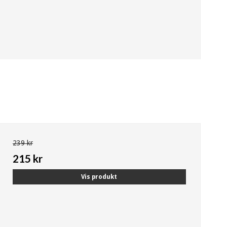
239 kr
215 kr
Vis produkt