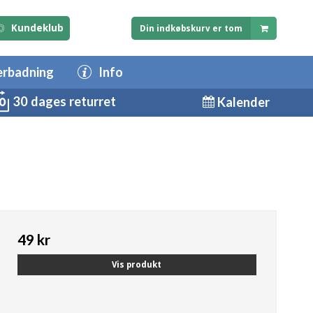
Kundeklub
Din indkøbskurv er tom
erbadning
Info
30 dages returret
Kalender
49 kr
Vis produkt