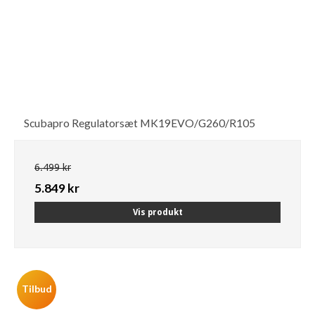
Scubapro Regulatorsæt MK19EVO/G260/R105
6.499 kr
5.849 kr
Vis produkt
Tilbud