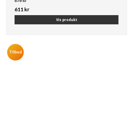
679 kr
611 kr
Vis produkt
Tilbud