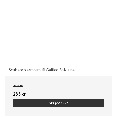
Scubapro armrem til Galileo Sol/Luna
259 kr
233 kr
Vis produkt