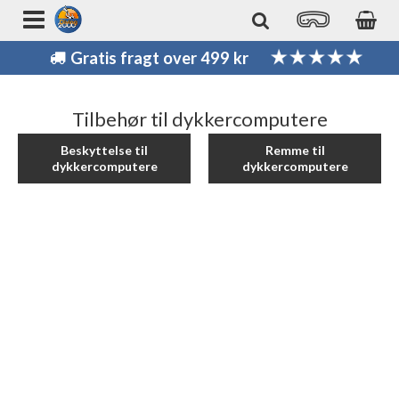
Gratis fragt over 499 kr
Tilbehør til dykkercomputere
Beskyttelse til
Remme til
dykkercomputere
dykkercomputere