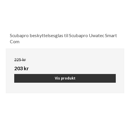
Scubapro beskyttelsesglas til Scubapro Uwatec Smart
Com
225 kr
203 kr
Vis produkt