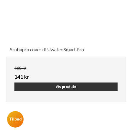
Scubapro cover til Uwatec Smart Pro
169 kr
141 kr
Vis produkt
Tilbud