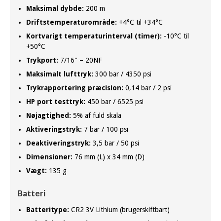
Maksimal dybde:
200 m
Driftstemperaturområde:
+4°C til +34°C
Kortvarigt temperaturinterval (timer):
-10°C til
+50°C
Trykport:
7/16" – 20NF
Maksimalt lufttryk:
300 bar / 4350 psi
Trykrapportering præcision:
0,14 bar / 2 psi
HP port testtryk:
450 bar / 6525 psi
Nøjagtighed:
5% af fuld skala
Aktiveringstryk:
7 bar / 100 psi
Deaktiveringstryk:
3,5 bar / 50 psi
Dimensioner:
76 mm (L) x 34 mm (D)
Vægt:
135 g
Batteri
Batteritype:
CR2 3V Lithium (brugerskiftbart)