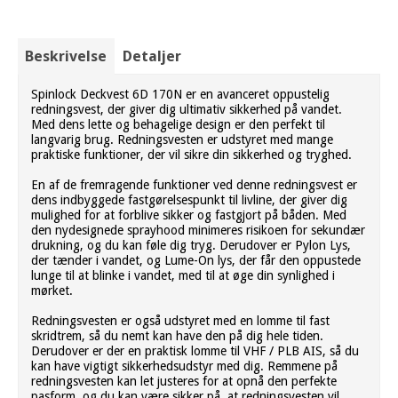
Beskrivelse
Detaljer
Spinlock Deckvest 6D 170N er en avanceret oppustelig
redningsvest, der giver dig ultimativ sikkerhed på vandet.
Med dens lette og behagelige design er den perfekt til
langvarig brug. Redningsvesten er udstyret med mange
praktiske funktioner, der vil sikre din sikkerhed og tryghed.
En af de fremragende funktioner ved denne redningsvest er
dens indbyggede fastgørelsespunkt til livline, der giver dig
mulighed for at forblive sikker og fastgjort på båden. Med
den nydesignede sprayhood minimeres risikoen for sekundær
drukning, og du kan føle dig tryg. Derudover er Pylon Lys,
der tænder i vandet, og Lume-On lys, der får den oppustede
lunge til at blinke i vandet, med til at øge din synlighed i
mørket.
Redningsvesten er også udstyret med en lomme til fast
skridtrem, så du nemt kan have den på dig hele tiden.
Derudover er der en praktisk lomme til VHF / PLB AIS, så du
kan have vigtigt sikkerhedsudstyr med dig. Remmene på
redningsvesten kan let justeres for at opnå den perfekte
pasform, og du kan være sikker på, at redningsvesten vil