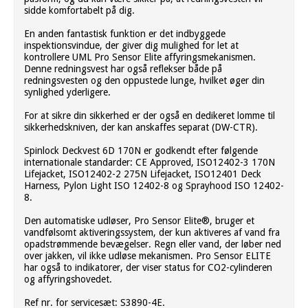
sidde komfortabelt på dig.
En anden fantastisk funktion er det indbyggede
inspektionsvindue, der giver dig mulighed for let at
kontrollere UML Pro Sensor Elite affyringsmekanismen.
Denne redningsvest har også reflekser både på
redningsvesten og den oppustede lunge, hvilket øger din
synlighed yderligere.
For at sikre din sikkerhed er der også en dedikeret lomme til
sikkerhedskniven, der kan anskaffes separat (DW-CTR).
Spinlock Deckvest 6D 170N er godkendt efter følgende
internationale standarder: CE Approved, ISO12402-3 170N
Lifejacket, ISO12402-2 275N Lifejacket, ISO12401 Deck
Harness, Pylon Light ISO 12402-8 og Sprayhood ISO 12402-
8.
Den automatiske udløser, Pro Sensor Elite®, bruger et
vandfølsomt aktiveringssystem, der kun aktiveres af vand fra
opadstrømmende bevægelser. Regn eller vand, der løber ned
over jakken, vil ikke udløse mekanismen. Pro Sensor ELITE
har også to indikatorer, der viser status for CO2-cylinderen
og affyringshovedet.
Ref nr. for servicesæt: S3890-4E.