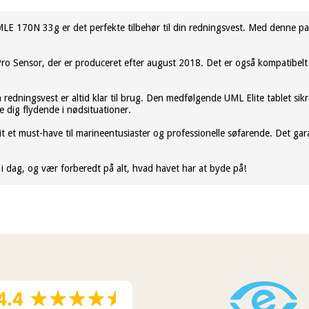
UMLE 170N 33g er det perfekte tilbehør til din redningsvest. Med denne 
D Pro Sensor, der er produceret efter august 2018. Det er også kompatibe
in redningsvest er altid klar til brug. Den medfølgende UML Elite tablet si
e dig flydende i nødsituationer.
it et must-have til marineentusiaster og professionelle søfarende. Det ga
 i dag, og vær forberedt på alt, hvad havet har at byde på!