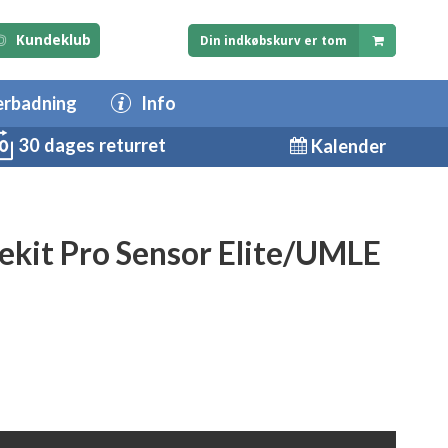
Kundeklub
Din indkøbskurv er tom
erbadning
Info
30 dages returret
Kalender
cekit Pro Sensor Elite/UMLE