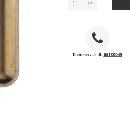
stk.
Kundeservice tlf.
66130049