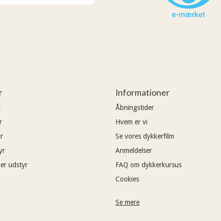
r
Informationer
r
Åbningstider
r
Hvem er vi
r
Se vores dykkerfilm
yr
Anmeldelser
er udstyr
FAQ om dykkerkursus
Cookies
Se mere