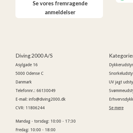
Se vores fremragende
anmeldelser
Diving 2000 A/S
Kategorie
Asylgade 16
Dykkerudsty
5000
Odense C
Snorkeludsty
Danmark
UV jagt udsty
Telefonnr.
:
66130049
Svømmeudst
E-mail
:
info@diving2000.dk
Erhvervsdykk
CVR
:
11806244
Se mere
Mandag - torsdag:
10:00 - 17:30
Fredag:
10:00 - 18:00