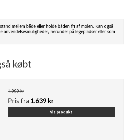
fstand mellem både eller holde båden fri af molen. Kan også
re anvendelsesmuligheder, herunder på legepladser eller som
gså købt
1.999 kr
Pris fra
1.639 kr
Vis produkt