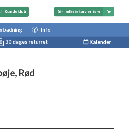
Kundeklub
Din indkøbskurv er tom
erbadning
Info
30 dages returret
Kalender
øje, Rød