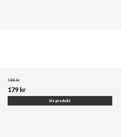
199 kr
179 kr
Vis produkt