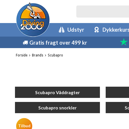
Udstyr
Dykkerkur
Gratis fragt over 499 kr
Forside
Brands
Scubapro
Scubapro Våddragter
Scubapro snorkler
S
Tilbud