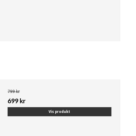
799 kr
699 kr
Vis produkt