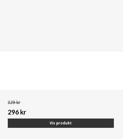
329 kr
296 kr
Vis produkt