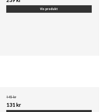
Vis produkt
145 kr
131 kr