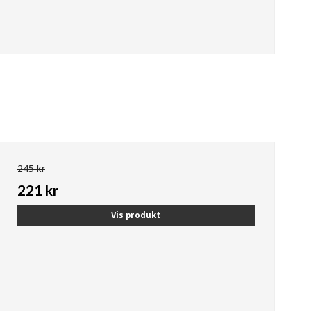
245 kr
221 kr
Vis produkt