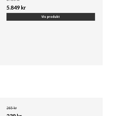
5.849 kr
Vis produkt
265 kr
239 kr