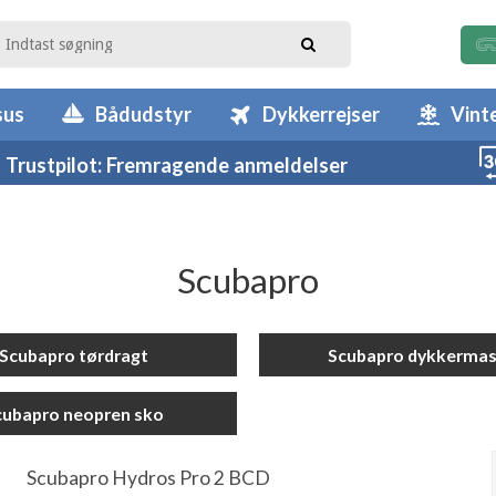
sus
Bådudstyr
Dykkerrejser
Vint
Trustpilot: Fremragende anmeldelser
Scubapro
Scubapro tørdragt
Scubapro dykkerma
cubapro neopren sko
Scubapro Hydros Pro 2 BCD