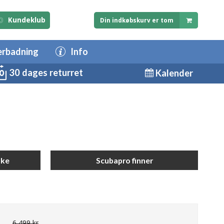
Kundeklub
Din indkøbskurv er tom
erbadning
Info
30 dages returret
Kalender
ske
Scubapro finner
6.499 kr